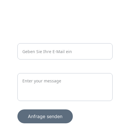
Datenschutzerklärung
Kontakt
Vertrauen
info@wachprosecurity.de*
Jetzt unverbindlich anfragen
Anfrage senden
+49 15156856098