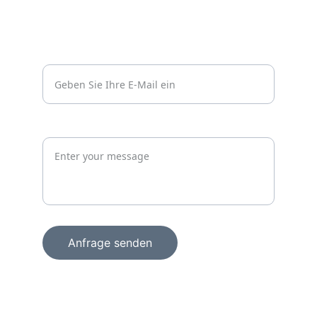
Kontakt
Vertrauen
info@wachprosecurity.de*
Jetzt unverbindlich anfragen
Anfrage senden
+49 15156856098
info@wachprosecurity.de