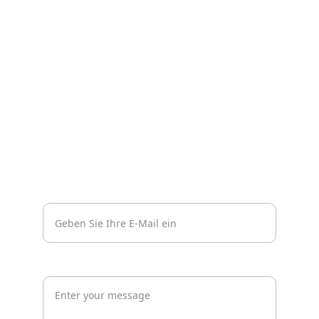
Impressum
Datenschutzerklärung
Kontakt
Vertrauen
info@wachprosecurity.de*
Jetzt unverbindlich anfragen