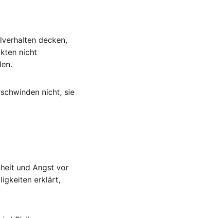
hlverhalten decken, 
kten nicht 
den.
rschwinden nicht, sie 
nheit und Angst vor 
igkeiten erklärt, 