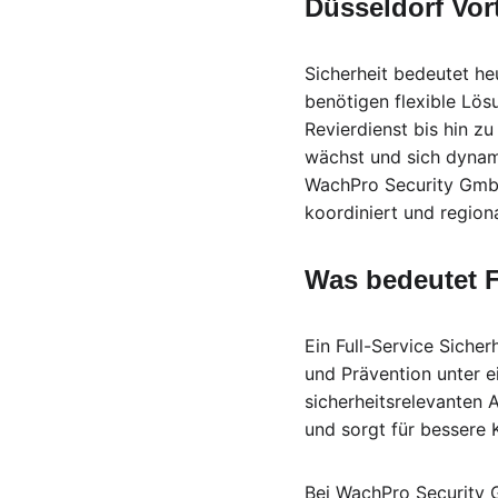
Düsseldorf Vort
Sicherheit bedeutet he
benötigen flexible Lös
Revierdienst bis hin z
wächst und sich dynami
WachPro Security GmbH 
koordiniert und regiona
Was bedeutet F
Ein Full-Service Siche
und Prävention unter e
sicherheitsrelevanten 
und sorgt für bessere 
Bei WachPro Security 