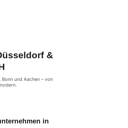
Q
Düsseldorf &
H
n, Bonn und Aachen – von
 modern.
unternehmen in 