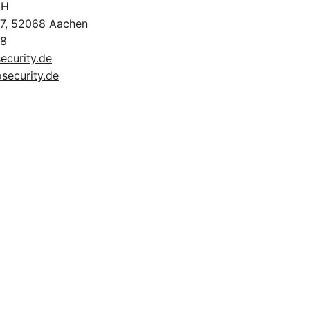
bH
7, 52068 Aachen
98
curity.de
ecurity.de