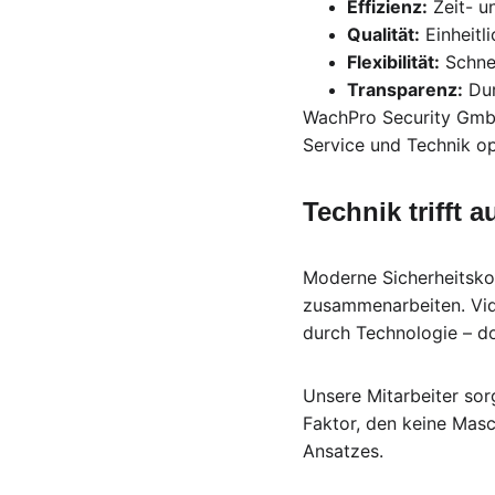
Effizienz:
 Zeit- u
Qualität:
 Einheit
Flexibilität:
 Schne
Transparenz:
 Du
WachPro Security GmbH
Service und Technik op
Technik trifft 
Moderne Sicherheitsko
zusammenarbeiten. Vid
durch Technologie – do
Unsere Mitarbeiter so
Faktor, den keine Masc
Ansatzes.