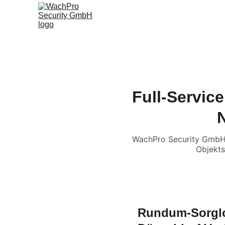
S
Full-Servic
WachPro Security GmbH b
Objekts
Rundum-Sorglos