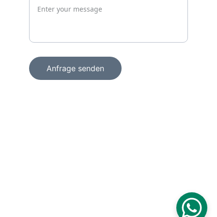
Anfrage senden
+49 15156856098
info@wachprosecurity.de
Technologiezentrum am Europaplatz
Dennewartstraße 25 – 27
52068 Aachen
Deutschland
Copyright ©2026 
WachPro Security GmbH