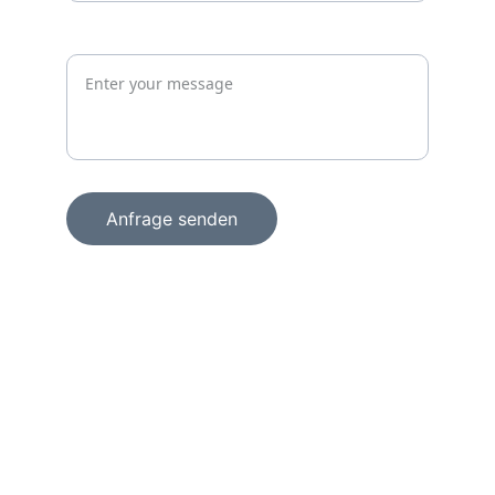
Jetzt unverbindlich anfragen
Anfrage senden
+49 15156856098
info@wachprosecurity.de
Technologiezentrum am Europaplatz
Dennewartstraße 25 – 27
52068 Aachen
Deutschland