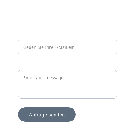
Datenschutzerklärung
Kontakt
Vertrauen
info@wachprosecurity.de*
Jetzt unverbindlich anfragen
Anfrage senden
+49 15156856098