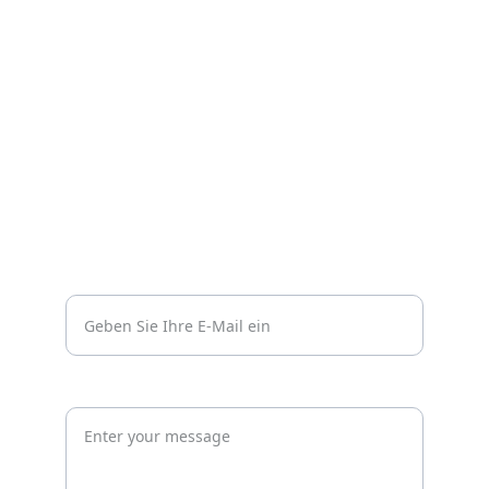
Impressum
Datenschutzerklärung
Kontakt
Vertrauen
info@wachprosecurity.de*
Jetzt unverbindlich anfragen