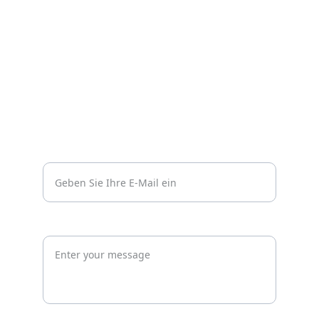
Impressum
Datenschutzerklärung
Kontakt
Vertrauen
info@wachprosecurity.de*
Jetzt unverbindlich anfragen