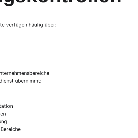
e verfügen häufig über:
Unternehmensbereiche
rdienst übernimmt:
ation
len
ung
 Bereiche