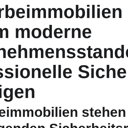
beimmobilien 
m moderne 
nehmensstando
sionelle Siche
igen
immobilien stehen 