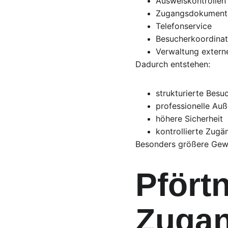
Ausweiskontrollen
Zugangsdokument
Telefonservice
Besucherkoordinat
Verwaltung externe
Dadurch entstehen:
strukturierte Bes
professionelle Au
höhere Sicherheit
kontrollierte Zugä
Besonders größere Gewe
Pfört
Zugan