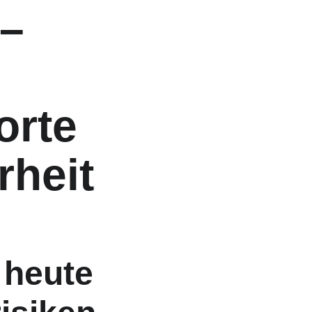
– 
rte 
rheit 
heute 