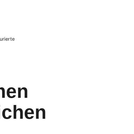
rierte 
men 
ichen