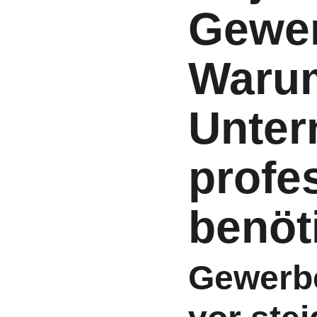
Gewer
Waru
Unter
profes
benöt
Gewerbe