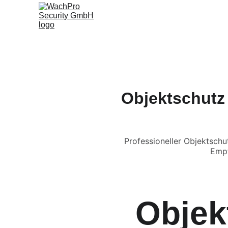
S
Objektschutz 
Professioneller Objektsc
Empf
Objek