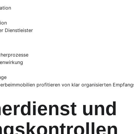
ation
ion
r Dienstleister
ucherprozesse
ßenwirkung
nge
rbeimmobilien profitieren von klar organisierten Empfangs
nerdienst und 
gskontrollen