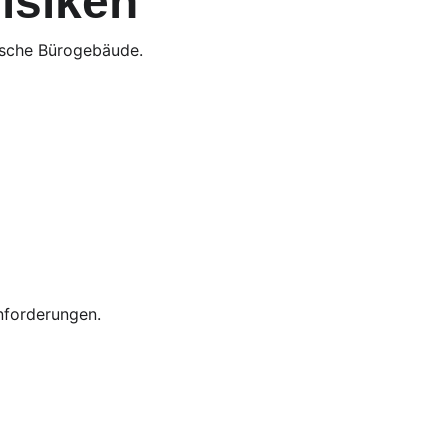
isiken
ische Bürogebäude.
nforderungen.