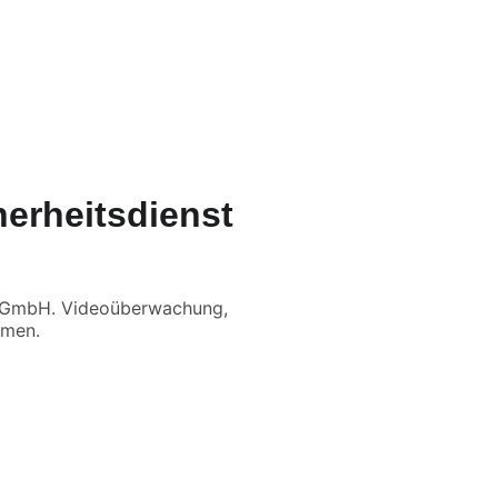
Q
herheitsdienst
y GmbH. Videoüberwachung,
hmen.