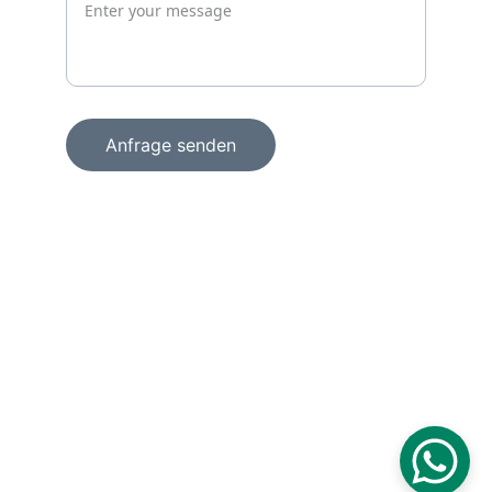
Anfrage senden
+49 15156856098
info@wachprosecurity.de
Technologiezentrum am Europaplatz
Dennewartstraße 25 – 27
52068 Aachen
Deutschland
Copyright ©2026 
WachPro Security GmbH