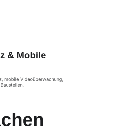
Q
tz & Mobile
tz, mobile Videoüberwachung,
Baustellen.
achen 