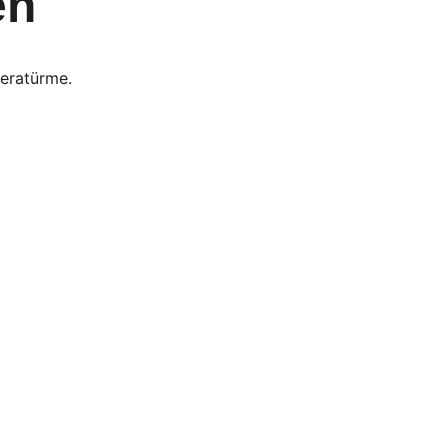
en
eratürme.