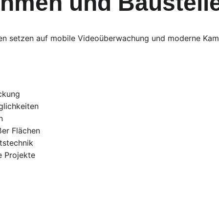
hmen und Baustell
n setzen auf mobile Videoüberwachung und moderne Kam
ckung
glichkeiten
n
er Flächen
tstechnik
e Projekte