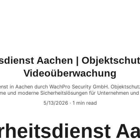
tartseite
Dienstleistungen
Über uns
Kontakt
Karriere
FA
sdienst Aachen | Objektschu
Videoüberwachung
dienst in Aachen durch WachPro Security GmbH. Objektschu
e und moderne Sicherheitslösungen für Unternehmen und 
5/13/2026
1 min read
rheitsdienst A