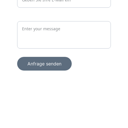
Jetzt unverbindlich anfragen
Anfrage senden
+49 15156856098
info@wachprosecurity.de
Technologiezentrum am Europaplatz
Dennewartstraße 25 – 27
52068 Aachen