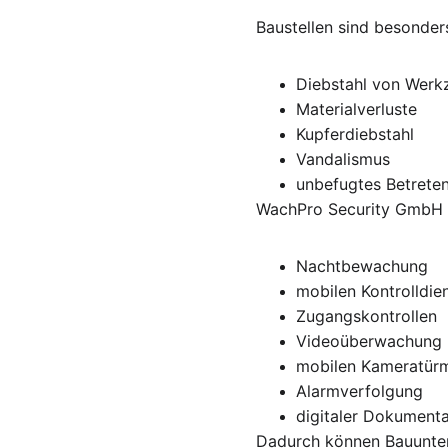
Baustellen sind besonders 
Diebstahl von Werk
Materialverluste
Kupferdiebstahl
Vandalismus
unbefugtes Betrete
WachPro Security GmbH b
Nachtbewachung
mobilen Kontrolldie
Zugangskontrollen
Videoüberwachung
mobilen Kameratür
Alarmverfolgung
digitaler Dokumenta
Dadurch können Bauunter