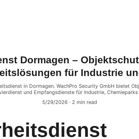
tartseite
Dienstleistungen
Über uns
Kontakt
Karriere
FA
ienst Dormagen – Objektschut
eitslösungen für Industrie un
heitsdienst in Dormagen. WachPro Security GmbH bietet Ob
ierdienst und Empfangsdienste für Industrie, Chemieparks
5/29/2026
2 min read
heitsdienst 