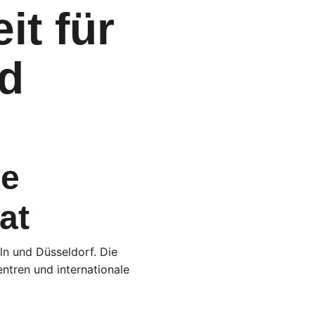
t für 
d 
e 
at
n und Düsseldorf. Die 
ntren und internationale 