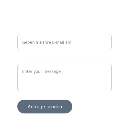
Kontakt
Vertrauen
info@wachprosecurity.de*
Jetzt unverbindlich anfragen
Anfrage senden
+49 15156856098