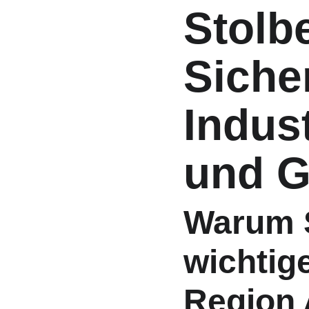
Stolbe
Siche
Indust
und G
Warum S
wichtige
Region 