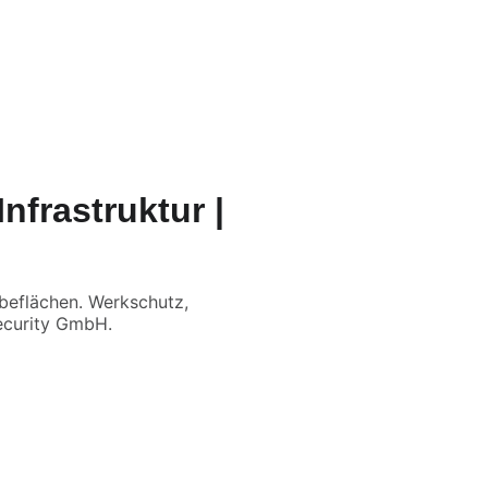
Q
nfrastruktur |
erbeflächen. Werkschutz,
ecurity GmbH.