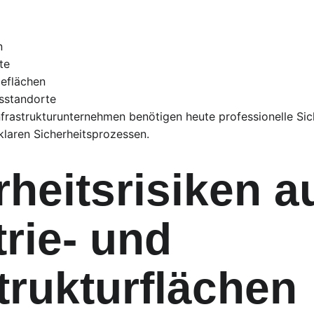
n
te
ieflächen
bsstandorte
nfrastrukturunternehmen benötigen heute professionelle Sic
klaren Sicherheitsprozessen.
heitsrisiken au
rie- und 
trukturflächen