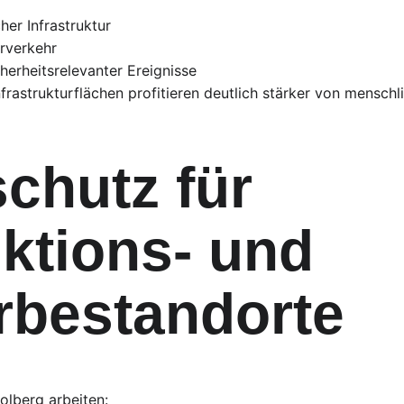
her Infrastruktur
erverkehr
erheitsrelevanter Ereignisse
frastrukturflächen profitieren deutlich stärker von menschl
chutz für 
ktions- und 
bestandorte
olberg arbeiten: