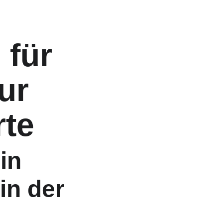
für 
ur 
te
in 
in der 