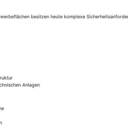
ewerbeflächen besitzen heute komplexe Sicherheitsanforde
ruktur
echnischen Anlagen
he
n