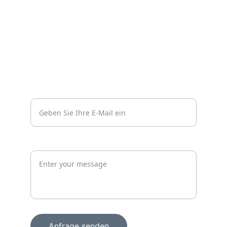
Impressum
Datenschutzerklärung
Kontakt
Vertrauen
info@wachprosecurity.de*
Jetzt unverbindlich anfragen
Anfrage senden