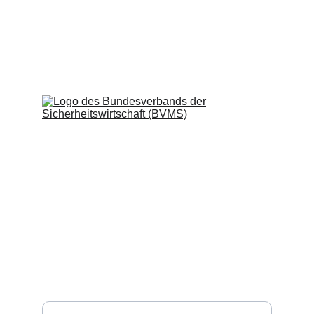
WachPro Security GmbH
Professionelle Sicherheitsdienste für Ihr 
Unternehmen.
Impressum
Datenschutzerklärung
Kontakt
Vertrauen
info@wachprosecurity.de*