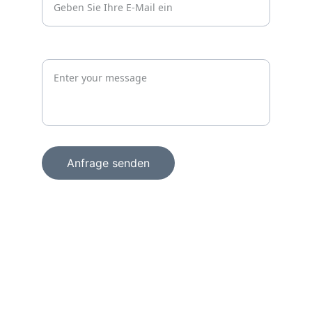
Jetzt unverbindlich anfragen
Anfrage senden
+49 15156856098
info@wachprosecurity.de
Technologiezentrum am Europaplatz
Dennewartstraße 25 – 27
52068 Aachen