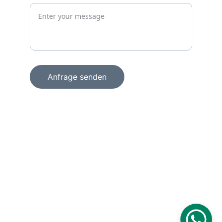
Anfrage senden
+49 15156856098
info@wachprosecurity.de
Technologiezentrum am Europaplatz
Dennewartstraße 25 – 27
52068 Aachen
Deutschland