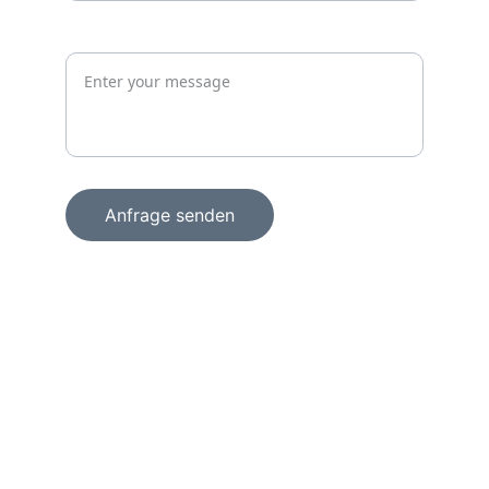
Jetzt unverbindlich anfragen
Anfrage senden
+49 15156856098
info@wachprosecurity.de
Technologiezentrum am Europaplatz
Dennewartstraße 25 – 27
52068 Aachen
Deutschland